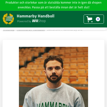
Produkter och storlekar som är slutsålda kommer inte in igen då shopen
avvecklas. Passa på att beställa innan det är helt slut!
Vi använder cookies
på willshop.se. Läs mer i vår
policy för cookies
.
Hammarby Handboll
0
Powered by
Läs mer
Godkänn
WillShop
Hammarby Handboll
Sweatshirt Hammarby Grå