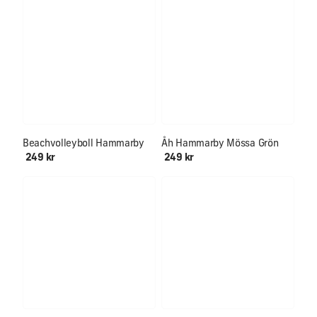
Beachvolleyboll Hammarby
Åh Hammarby Mössa Grön
249 kr
249 kr
Endast ett fåtal kvar!