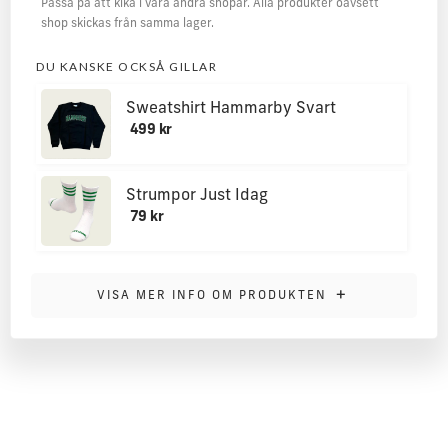
Passa på att kika i våra andra shopar. Alla produkter oavsett
shop skickas från samma lager.
DU KANSKE OCKSÅ GILLAR
Sweatshirt Hammarby Svart
499 kr
Strumpor Just Idag
79 kr
MER INFORMATION
+
VISA MER INFO OM PRODUKTEN
Sweatshirt i klassisk bomull. Normal passform. Martin Dolk
på bilden bär storlek XL.
Rund mudd och tillverkad av högkvalitativt sweatshirttyg,
300 g/m2 borstad bomull på insidan.
Denna modell har klassiskt skurna, slitstarka platta