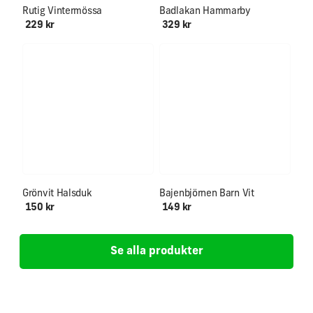
Rutig Vintermössa
Badlakan Hammarby
229 kr
329 kr
Ålder 0-12+
Grönvit Halsduk
Bajenbjörnen Barn Vit
150 kr
149 kr
Se alla produkter