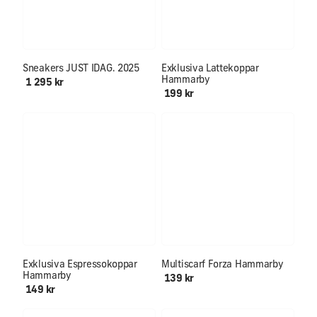
Först till kvarn!!
Sneakers JUST IDAG. 2025
Exklusiva Lattekoppar
Hammarby
1 295 kr
199 kr
Mjuk & skön för hals och öron
Exklusiva Espressokoppar
Multiscarf Forza Hammarby
Hammarby
139 kr
149 kr