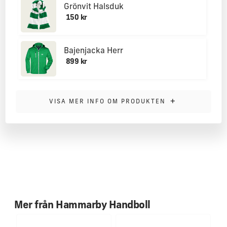
Grönvit Halsduk
150 kr
Bajenjacka Herr
899 kr
MER INFORMATION
+
VISA MER INFO OM PRODUKTEN
Fansens val av mössa.
Vi har producerat en stilren rutig vintermössa med
HAMMARBY instickat i designen.
Riktigt skön mössa med 3% lycra och 97% garn i akryl gör
den perfekt elastisk. One-size.
Visst känner vi igen den från förr? Det fanns en liknande på
90-talet som Hammarbyare bar stolt.
Mer från
Hammarby Handboll