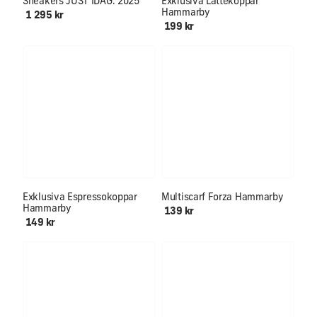
Sneakers JUST IDAG. 2025
Exklusiva Lattekoppar
Hammarby
1 295 kr
199 kr
Mjuk & skön för hals och öron
Exklusiva Espressokoppar
Multiscarf Forza Hammarby
Hammarby
139 kr
149 kr