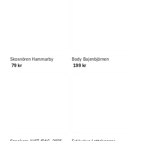
NYHET!
Alla storlekar åter i lager!
Skosnören Hammarby
Body Bajenbjörnen
79 kr
199 kr
Först till kvarn!!