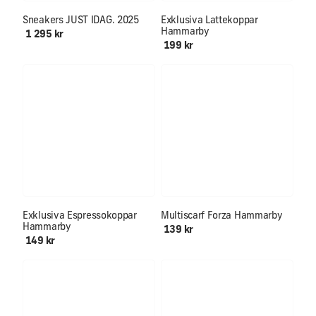
Först till kvarn!!
Sneakers JUST IDAG. 2025
Exklusiva Lattekoppar
Hammarby
1 295 kr
199 kr
Mjuk & skön för hals och öron
Exklusiva Espressokoppar
Multiscarf Forza Hammarby
Hammarby
139 kr
149 kr