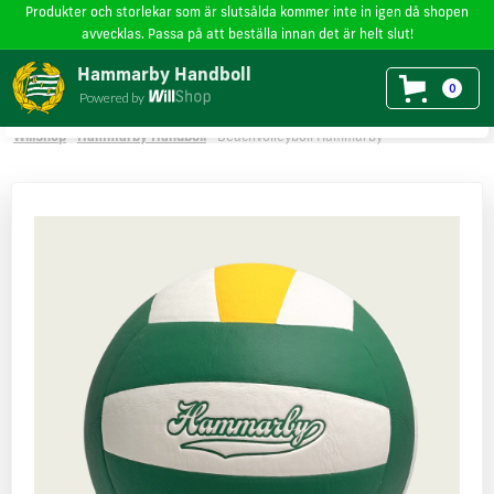
Produkter och storlekar som är slutsålda kommer inte in igen då shopen
avvecklas. Passa på att beställa innan det är helt slut!
Vi använder cookies
på willshop.se. Läs mer i vår
policy för cookies
.
Hammarby Handboll
0
Powered by
Läs mer
Godkänn
WillShop
Hammarby Handboll
Beachvolleyboll Hammarby