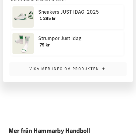
Sneakers JUST IDAG. 2025
1 295 kr
Strumpor Just Idag
79 kr
MER INFORMATION
+
VISA MER INFO OM PRODUKTEN
Högkvalitativ beachvolleyboll
För optimal användning ska den fyllas med luft mellan 4,3-
4,6 PSI. Om du har en elektrisk bollpump så sikta på 4.5 PSI
(0,31 Bar)
Omkrets: 66 cm
Mer från
Hammarby Handboll
Funktioner och specifikationer: