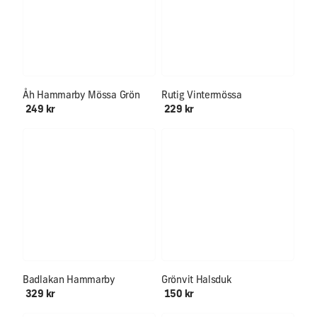
Endast ett fåtal kvar!
Åh Hammarby Mössa Grön
Rutig Vintermössa
249 kr
229 kr
Badlakan Hammarby
Grönvit Halsduk
329 kr
150 kr