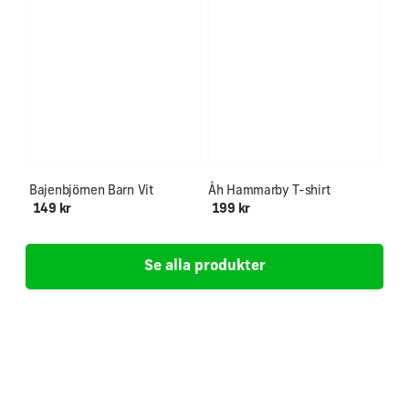
Ålder 0-12+
SUPERPRIS!
Bajenbjörnen Barn Vit
Åh Hammarby T-shirt
149 kr
199 kr
Se alla produkter