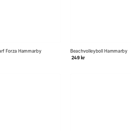
kön för hals och öron
arf Forza Hammarby
Beachvolleyboll Hammarby
249 kr