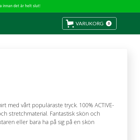
 innan det är helt slut!
VARUKORG
0
hirt med vårt populäraste tryck. 100% ACTIVE-
och stretchmaterial. Fantastisk skön och
äktaren eller bara ha på sig på en skön