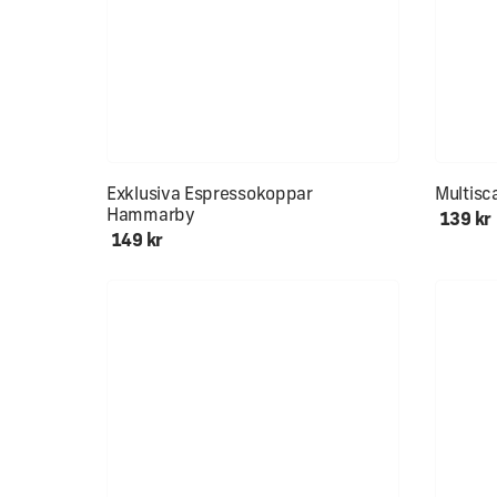
Mjuk & s
Exklusiva Espressokoppar
Multisc
Hammarby
139 kr
149 kr