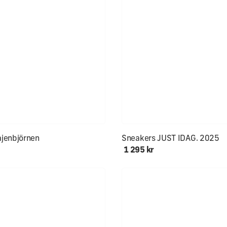
lekar åter i lager!
Först till kvarn!!
jenbjörnen
Sneakers JUST IDAG. 2025
1 295 kr