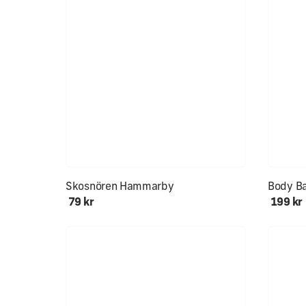
NYHET!
Alla stor
Skosnören Hammarby
Body Ba
79 kr
199 kr