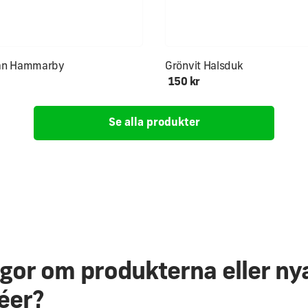
an Hammarby
Grönvit Halsduk
150 kr
Se alla produkter
ågor om produkterna eller ny
éer?