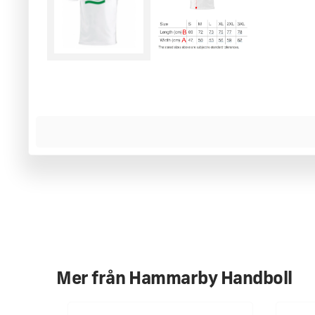
MER INFORMATION
Många har hört av sig om vår uppvärmningströja från Julkla
Anpassad och mycket elastisk Sport-T-shirt gjord av fukttra
fuktkontroll.
Aircool, mjukt ACTIVE-DRY: snabbtorkande, fukttransporte
tyg, och självklart till ett riktigt fint Bajenpris!
Mer från
Hammarby Handboll
Finns i lager och leverans normalt inom 1-3 arbetsdagar.