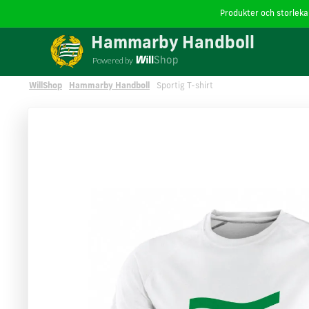
Produkter och storlekar
Vi använder cookies
på willshop.se. Läs mer i vår
policy 
Hammarby Handboll
Powered by
WillShop
Hammarby Handboll
Sportig T-shirt