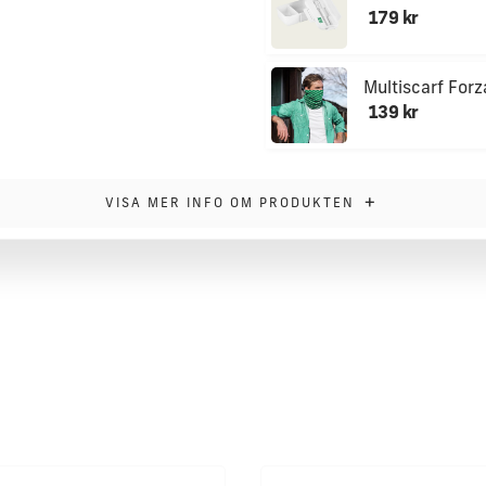
179 kr
Multiscarf Fo
139 kr
+
VISA MER INFO OM PRODUKTEN
ppsmatchen och nu finns den till försäljning!
nsporterande, tätt stickat interlock-tyg med bra
rande och andningsbart material, mjukt och snyggt