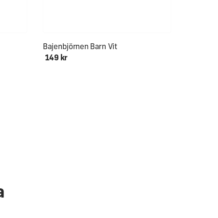
Ålder 0-12+
Bajenbjörnen Barn Vit
149 kr
a