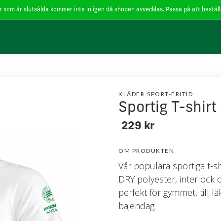
 som är slutsålda kommer inte in igen då shopen avvecklas. Passa på att beställa
för cookies
.
Läs mer
Godkänn
KLÄDER
SPORT-FRITID
Sportig T-shirt
229 kr
OM PRODUKTEN
Vår populära sportiga t-s
DRY polyester, interlock 
perfekt för gymmet, till l
bajendag.