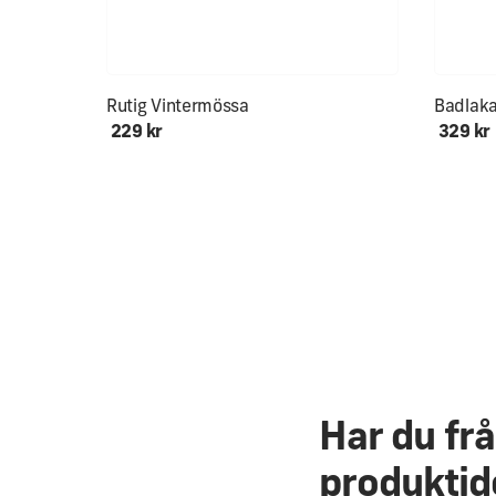
Endast ett fåtal kvar!
Rutig Vintermössa
Badlak
229 kr
329 kr
Har du fr
produktid