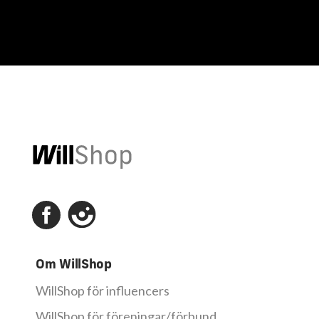
Om WillShop
WillShop för influencers
WillShop för föreningar/förbund