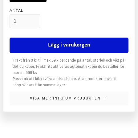
ANTAL
Frakt från 0 kr till max 59:- beroende på antal, storlek och vikt på
det du köper. Fraktfritt aktiveras automatiskt om du beställer för
mer än 999 kr.
Passa på att kika i våra andra shopar. Alla produkter oavsett
shop skickas från samma lager.
MER INFORMATION
+
VISA MER INFO OM PRODUKTEN
Specialgjord dörrmatta med din favoritspelares namn och
nummer tryckt!