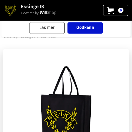
Essinge IK
Vi använder cookies
på willshop.se. Läs mer i vår
0
Powered by
policy för cookies
.
Läs mer
Godkänn
WillShop
Essinge IK
Bärkasse