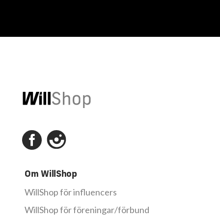
Om WillShop
WillShop för influencers
WillShop för föreningar/förbund