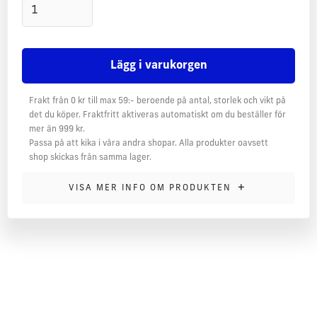
Frakt från 0 kr till max 59:- beroende på antal, storlek och vikt på
det du köper. Fraktfritt aktiveras automatiskt om du beställer för
mer än 999 kr.
Passa på att kika i våra andra shopar. Alla produkter oavsett
shop skickas från samma lager.
MER INFORMATION
+
VISA MER INFO OM PRODUKTEN
Vårt egna rostade, malda kaffe av finaste kvalité i en egen
framprövad Essinge-smak!
Vi har tagit fram en unik blandning av bönor från sydöstra
Asien, Brasilien och Östafrika. En mörk rostning med en
delikat fyllighet och balanserad eftersmak. Kaffet är
certifierat av UTZ. Rostat och producerat i Sverige.