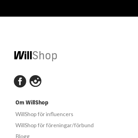
Om WillShop
WillShop för influencers
WillShop för föreningar/förbund
Blogg