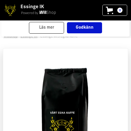
Essinge IK
Vi använder cookies
på willshop.se. Läs mer i vår
0
Powered by
policy för cookies
.
Läs mer
Godkänn
WillShop
Essinge IK
Essinge IK:s egna kaffe