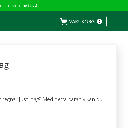
 innan det är helt slut!
VARUKORG
0
dag
et regnar Just Idag? Med detta paraply kan du