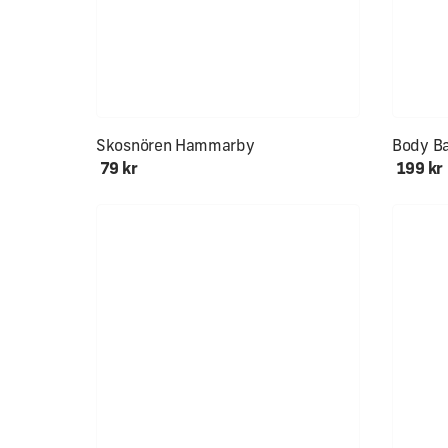
NYHET!
Alla stor
Skosnören Hammarby
Body Ba
79 kr
199 kr