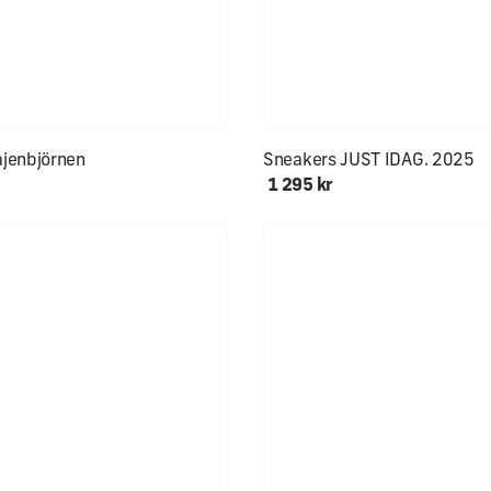
lekar åter i lager!
Först till kvarn!!
jenbjörnen
Sneakers JUST IDAG. 2025
1 295 kr