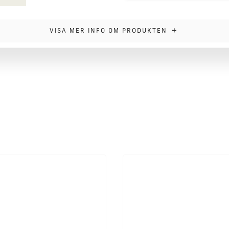
+
VISA MER INFO OM PRODUKTEN
yddar föremålet när det förvaras. Det här
assar bra i alla händer. Tack vare dess storlek när