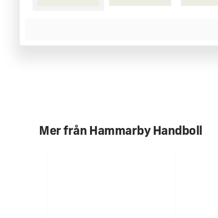
MER INFORMATION
Paraplyet är hopfällbart och levereras med en påse som sk
paraplyet har en metallram och ett litet, lätt handtag som p
det är hopfällt passar det perfekt i en (hand)väska.
Tillverkat av slitstark polyester.
Längd ihopfällt: 37,5 cm
Diameter utfällt: 90 cm
Mer från
Hammarby Handboll