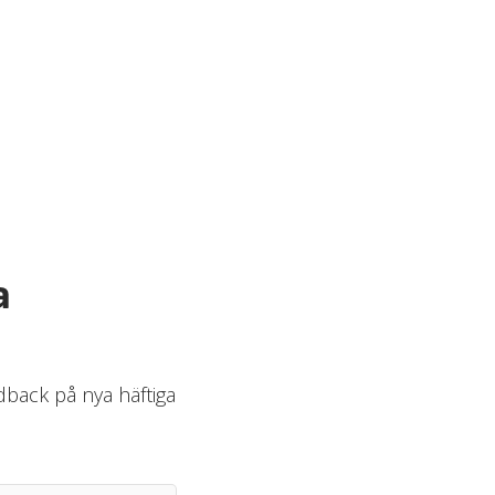
a
edback på nya häftiga