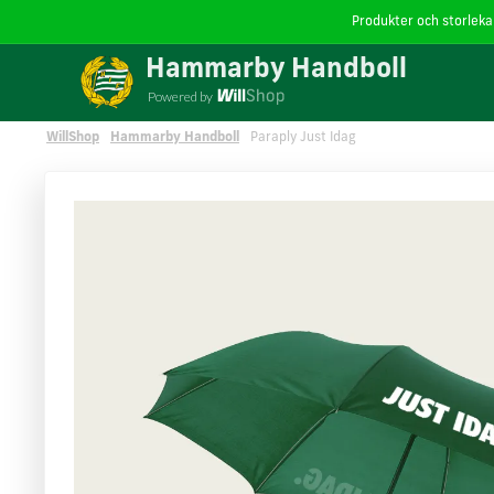
Produkter och storlekar
Vi använder cookies
på willshop.se. Läs mer i vår
policy 
Hammarby Handboll
Powered by
WillShop
Hammarby Handboll
Paraply Just Idag