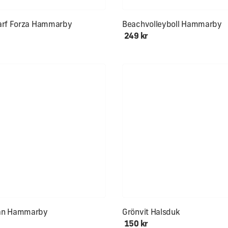
kön för hals och öron
arf Forza Hammarby
Beachvolleyboll Hammarby
249 kr
an Hammarby
Grönvit Halsduk
150 kr