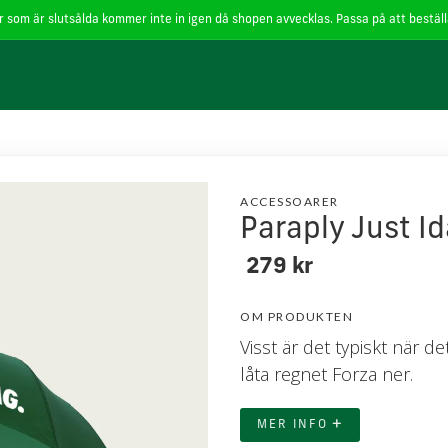
 som är slutsålda kommer inte in igen då shopen avvecklas. Passa på att beställa
för cookies
.
Läs mer
Godkänn
ACCESSOARER
Paraply Just I
279 kr
OM PRODUKTEN
Visst är det typiskt när d
låta regnet Forza ner.
+
MER INFO