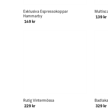
Mjuk & s
Exklusiva Espressokoppar
Multisc
Hammarby
139 kr
149 kr
Endast ett fåtal kvar!
Rutig Vintermössa
Badlak
229 kr
329 kr