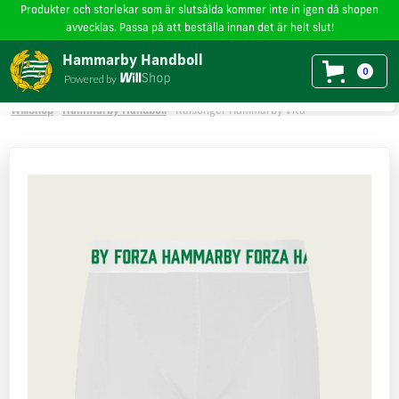
Produkter och storlekar som är slutsålda kommer inte in igen då shopen
avvecklas. Passa på att beställa innan det är helt slut!
Vi använder cookies
på willshop.se. Läs mer i vår
policy för cookies
.
Hammarby Handboll
0
Powered by
Läs mer
Godkänn
WillShop
Hammarby Handboll
Kalsonger Hammarby Vita