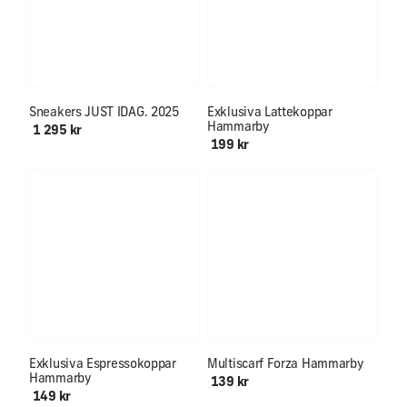
Först till kvarn!!
Sneakers JUST IDAG. 2025
Exklusiva Lattekoppar
Hammarby
1 295 kr
199 kr
Mjuk & skön för hals och öron
Exklusiva Espressokoppar
Multiscarf Forza Hammarby
Hammarby
139 kr
149 kr