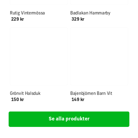
Endast ett fåtal kvar!
Rutig Vintermössa
Badlakan Hammarby
229 kr
329 kr
Ålder 0-12+
Grönvit Halsduk
Bajenbjörnen Barn Vit
150 kr
149 kr
Se alla produkter