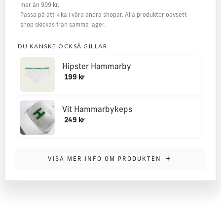
mer än 999 kr.
Passa på att kika i våra andra shopar. Alla produkter oavsett
shop skickas från samma lager.
DU KANSKE OCKSÅ GILLAR
Hipster Hammarby
199 kr
Vit Hammarbykeps
249 kr
MER INFORMATION
+
VISA MER INFO OM PRODUKTEN
Kalsonger i högsta kvalité. Supersköna och specialgjorda i
fabrik. Limited Edition!
Material: