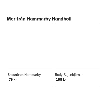
60% Bomull
30% Polyester
10% Elastan
Mer från
Hammarby Handboll
NYHET!
Alla storlekar åter i lager!
Skosnören Hammarby
Body Bajenbjörnen
79 kr
199 kr