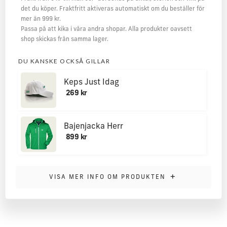
det du köper. Fraktfritt aktiveras automatiskt om du beställer för
mer än 999 kr.
Passa på att kika i våra andra shopar. Alla produkter oavsett
shop skickas från samma lager.
DU KANSKE OCKSÅ GILLAR
Keps Just Idag
269 kr
Bajenjacka Herr
899 kr
MER INFORMATION
+
VISA MER INFO OM PRODUKTEN
Vävd patch i två olika storelkar med förberedd baksida för
strykning.