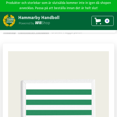
Produkter och storlekar som är slutsålda kommer inte in igen då shopen
avvecklas. Passa på att beställa innan det är helt slut!
Vi använder cookies
på willshop.se. Läs mer i vår
policy för cookies
.
Hammarby Handboll
0
Powered by
Läs mer
Godkänn
WillShop
Hammarby Handboll
Grönvit Flagga patch