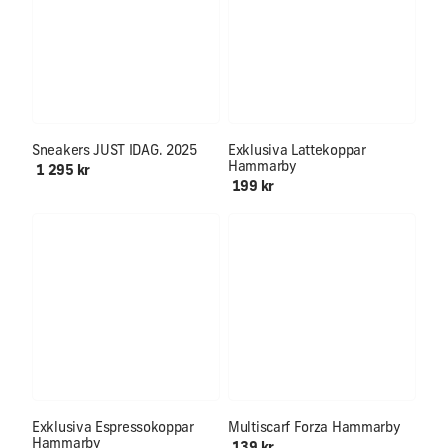
Först till kvarn!!
Sneakers JUST IDAG. 2025
Exklusiva Lattekoppar
Hammarby
1 295 kr
199 kr
Mjuk & skön för hals och öron
Exklusiva Espressokoppar
Multiscarf Forza Hammarby
Hammarby