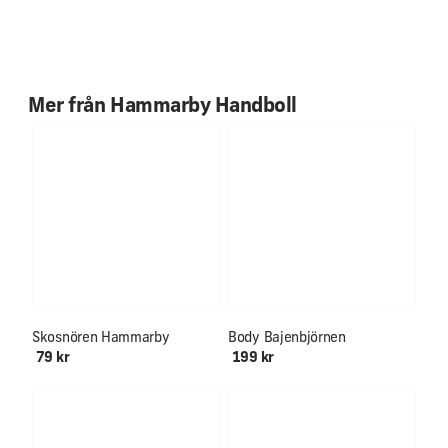
Den ena är 38 mm bred, och den större är 73 mm bred.
Mer från
Hammarby Handboll
NYHET!
Alla storlekar åter i lager!
Skosnören Hammarby
Body Bajenbjörnen
79 kr
199 kr