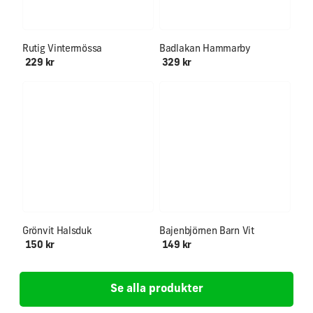
Endast ett fåtal kvar!
Rutig Vintermössa
Badlakan Hammarby
229 kr
329 kr
Ålder 0-12+
Grönvit Halsduk
Bajenbjörnen Barn Vit
150 kr
149 kr
Se alla produkter