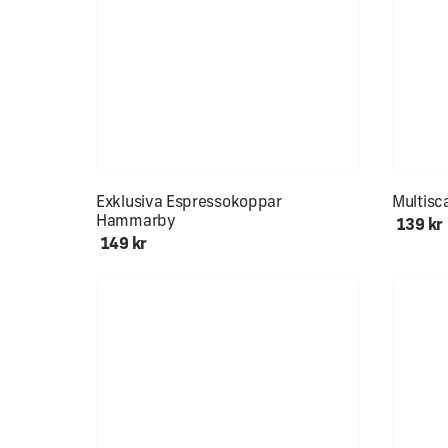
Mjuk & s
Exklusiva Espressokoppar
Multisc
Hammarby
139 kr
149 kr