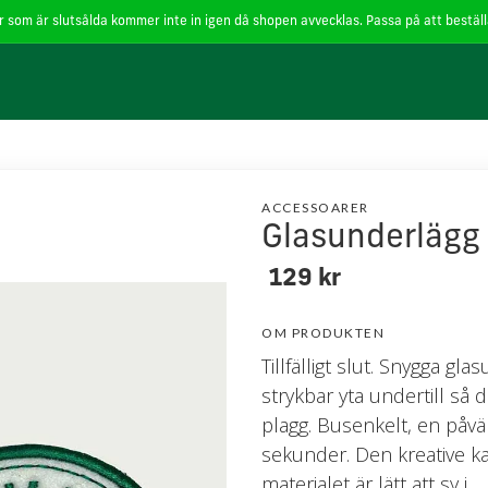
 som är slutsålda kommer inte in igen då shopen avvecklas. Passa på att beställa
för cookies
.
Läs mer
Godkänn
ACCESSOARER
Glasunderlägg 
129 kr
OM PRODUKTEN
Tillfälligt slut. Snygga gl
strykbar yta undertill så
plagg. Busenkelt, en påvä
sekunder. Den kreative ka
materialet är lätt att sy i.