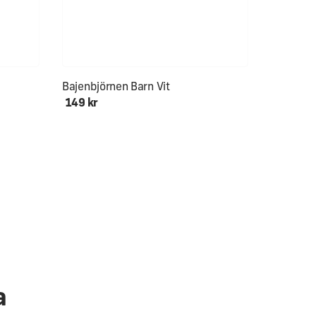
Ålder 0-12+
Bajenbjörnen Barn Vit
149 kr
a