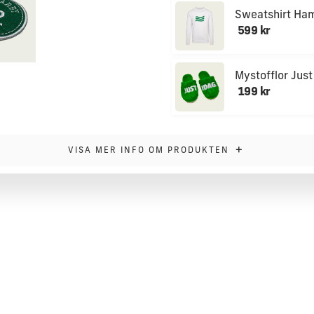
Sweatshirt H
599 kr
Mystofflor Just
199 kr
+
VISA MER INFO OM PRODUKTEN
.
 på som en patch så behöver du vänta 48h innan
g temperatur som möjligt även fast den ska klara 40