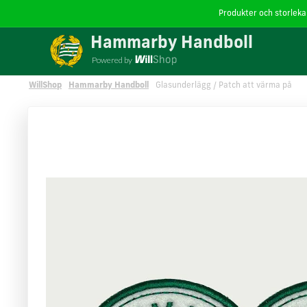
Produkter och storlekar
Vi använder cookies
på willshop.se. Läs mer i vår
policy 
Hammarby Handboll
Powered by
WillShop
Hammarby Handboll
Glasunderlägg / Patch att värma på