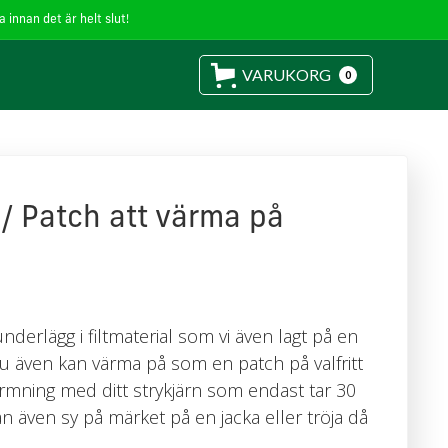
 innan det är helt slut!
VARUKORG
0
/ Patch att värma på
asunderlägg i filtmaterial som vi även lagt på en
 du även kan värma på som en patch på valfritt
rmning med ditt strykjärn som endast tar 30
n även sy på märket på en jacka eller tröja då