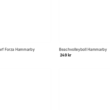
kön för hals och öron
arf Forza Hammarby
Beachvolleyboll Hammarby
249 kr