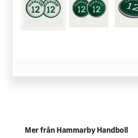
MER INFORMATION
Storlek 10 cm i diameter, finns både i Vit/Grön och Grön/Vit
Två användningsområden. Om du väljer att sy eller värma
första tvätt. Vi rekommenderar att alltid tvätta med så lå
graders tvätt.
Mer från
Hammarby Handboll