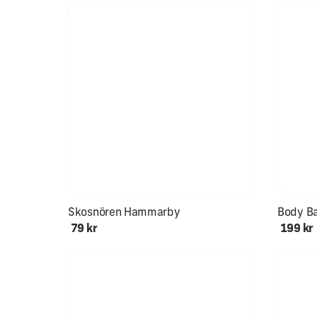
NYHET!
Alla stor
Skosnören Hammarby
Body Ba
79 kr
199 kr