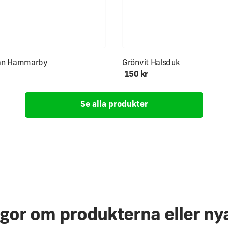
an Hammarby
Grönvit Halsduk
150 kr
Se alla produkter
ågor om produkterna eller ny