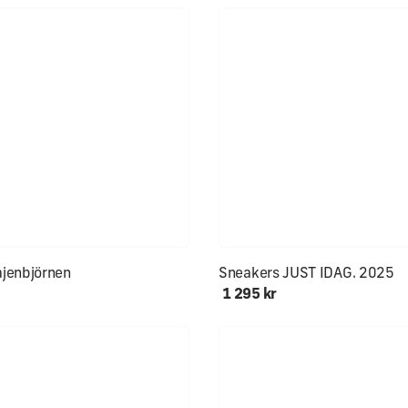
lekar åter i lager!
Först till kvarn!!
jenbjörnen
Sneakers JUST IDAG. 2025
1 295 kr