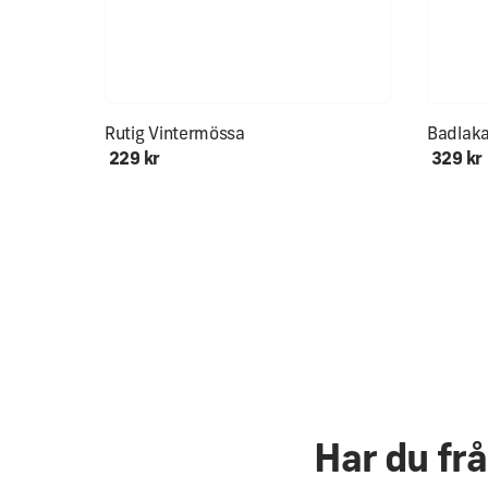
Endast ett fåtal kvar!
Rutig Vintermössa
Badlak
229 kr
329 kr
Har du fr