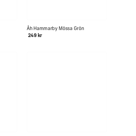
Åh Hammarby Mössa Grön
249 kr
Ålder 0-12+