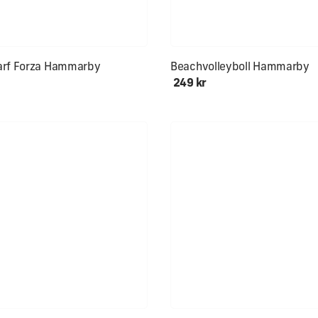
kön för hals och öron
arf Forza Hammarby
Beachvolleyboll Hammarby
249 kr