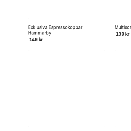
Mjuk & s
Exklusiva Espressokoppar
Multisc
Hammarby
139 kr
149 kr
Endast ett fåtal kvar!