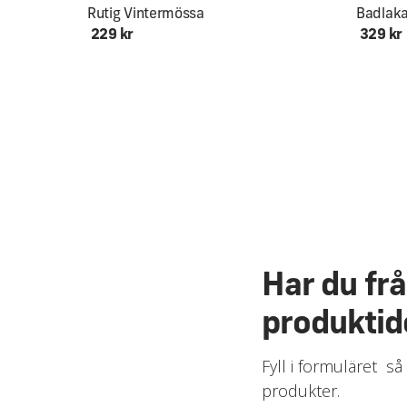
Rutig Vintermössa
Badlak
229 kr
329 kr
Har du fr
produktid
Fyll i formuläret så
produkter.