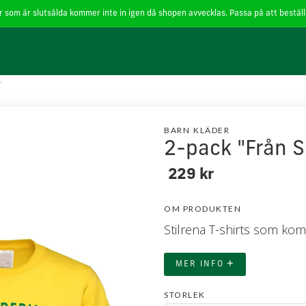
 som är slutsålda kommer inte in igen då shopen avvecklas. Passa på att beställa
för cookies
.
Läs mer
Godkänn
"
BARN
KLÄDER
2-pack "Från 
229 kr
OM PRODUKTEN
Stilrena T-shirts som kom
+
MER INFO
STORLEK