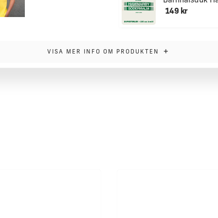
Barnhalsduk 
149 kr
+
VISA MER INFO OM PRODUKTEN
åringar.
are" på bröstet och levereras alltid i 2-pack. En
kar.
et är hållbart OEKO-TEX® certifierat.