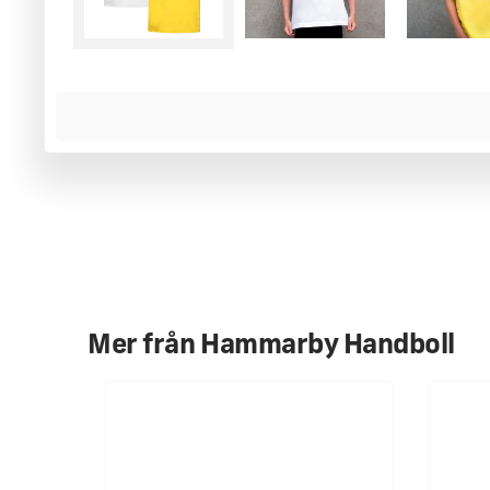
MER INFORMATION
Stilrena vardagliga T-shirts för alla Hammarbybarn och ton
100% ringspunnen bomull med rundad krage. Tryck "Född Baj
gul och en vit.
Normal passform, Unisex, som passar både flickor och poj
Tvättråd 30 grader. Kan krympa vid varmare tvätt. Material
Leverans normalt inom 1-3 arbetsdagar
Mer från
Hammarby Handboll