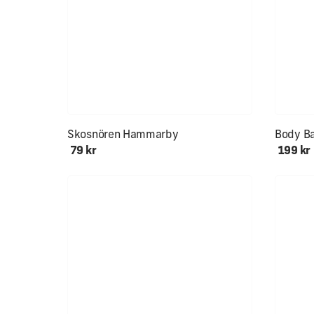
NYHET!
Alla stor
Skosnören Hammarby
Body Ba
79 kr
199 kr