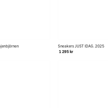
lekar åter i lager!
Först till kvarn!!
jenbjörnen
Sneakers JUST IDAG. 2025
1 295 kr