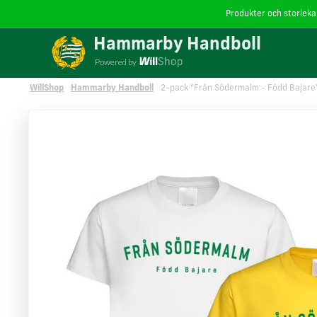
Produkter och storlekar
Vi använder cookies
på willshop.se. Läs mer i vår
policy 
Hammarby Handboll
Powered by
WillShop
Hammarby Handboll
2-pack "Från Södermalm - Född Bajare