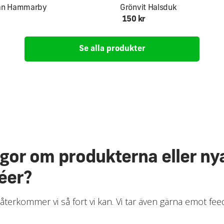
an Hammarby
Grönvit Halsduk
150 kr
Se alla produkter
ågor om produkterna eller ny
éer?
 återkommer vi så fort vi kan. Vi tar även gärna emot fe