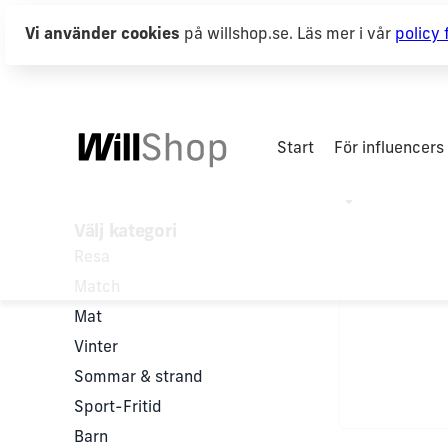
Vi använder cookies
på willshop.se. Läs mer i vår
policy 
Start
För influencers
Djur
Välj kategori
Resa
Match
Mat
Vinter
Sommar & strand
Sport-Fritid
Barn