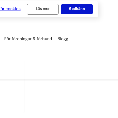
för cookies
.
Läs mer
Godkänn
För föreningar & förbund
Blogg