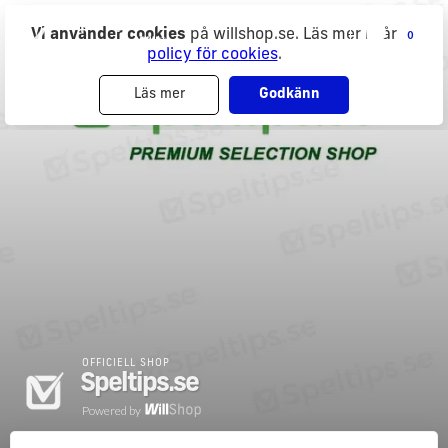
Speltips.se
Vi använder cookies
på willshop.se. Läs mer i vår
0
Powered by
policy för cookies
.
Läs mer
Godkänn
OFFICIELL SHOP
Speltips.se
Powered by