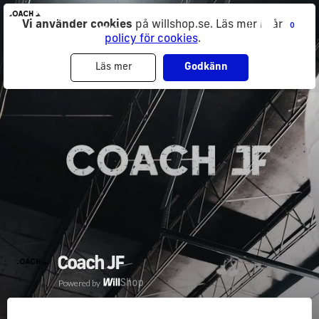
Coach JF
Vi använder cookies
på willshop.se. Läs mer i vår
0
Powered by
policy för cookies
.
Läs mer
Godkänn
Coach JF
Powered by