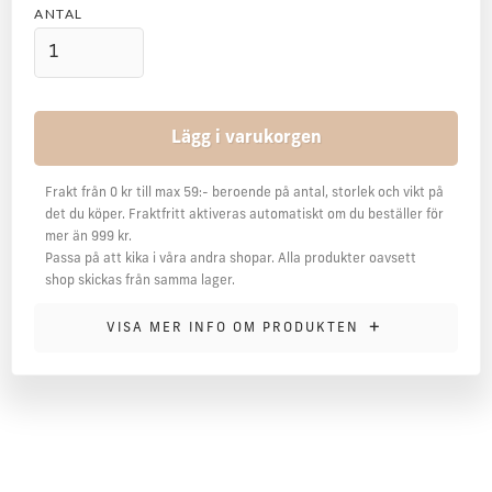
ANTAL
Frakt från 0 kr till max 59:- beroende på antal, storlek och vikt på
det du köper. Fraktfritt aktiveras automatiskt om du beställer för
mer än 999 kr.
Passa på att kika i våra andra shopar. Alla produkter oavsett
shop skickas från samma lager.
MER INFORMATION
+
VISA MER INFO OM PRODUKTEN
Lorem ipsum dolor sit amet, consectetur adipiscing elit.
Donec sit amet odio nec arcu gravida lobortis nec in odio.
Fusce dictum erat ut neque efficitur scelerisque. Ut vitae
tincidunt sem. Praesent luctus, dolor a condimentum
tempor, ipsum dolor volutpat leo, id congue risus ante ac
sem. Vivamus feugiat purus ultricies ullamcorper volutpat.
Proin varius sagittis eros in ultricies. Nam at nulla gravida,