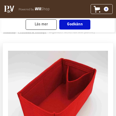
Vi använder cookies
på willshop.se. Läs mer i vår
Powered by
0
policy för cookies
.
Läs mer
Godkänn
WillShop
Precious & Vintage
Organizer Neverfull MM (bottle)