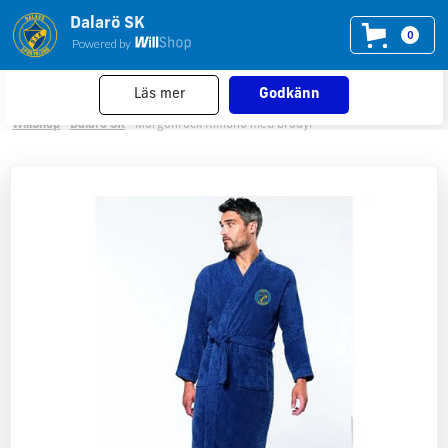
Dalarö SK
Vi använder cookies
på willshop.se. Läs mer i vår
0
Powered by
policy för cookies
.
Läs mer
Godkänn
WillShop
Dalarö SK
Morgonrock Kimono med brodyr