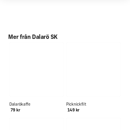
Lyxig morgonrock i 400 gsm, 100% bomull
Mer från
Dalarö SK
Dalarökaffe
Picknickfilt
79 kr
149 kr