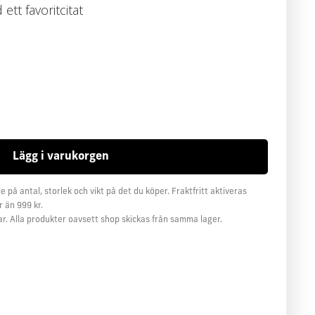
tt favoritcitat
e på antal, storlek och vikt på det du köper. Fraktfritt aktiveras
 än 999 kr.
ar. Alla produkter oavsett shop skickas från samma lager.