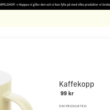
PELSHOP! -> Hoppas ni gillar den och vi kan fylla på med vilka produkter ni önskar.
för cookies
.
Läs mer
Godkänn
Kaffekopp
99 kr
OM PRODUKTEN