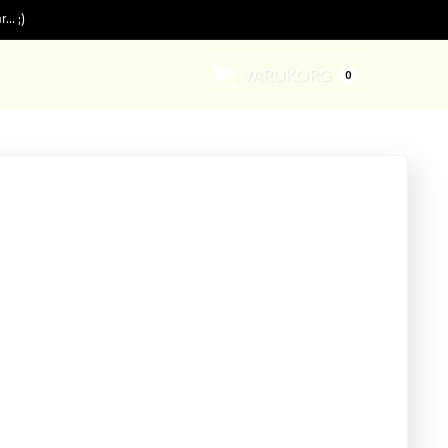
.. ;)
VARUKORG
0