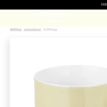
EXEM
Vi använder cookies
på willshop.se. Läs mer i vår
policy 
@situationer
Powered by
WillShop
@situationer
Kaffekopp