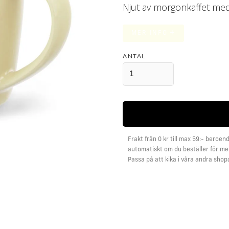
Njut av morgonkaffet med e
+
MER INFO
ANTAL
Frakt från 0 kr till max 59:- beroend
automatiskt om du beställer för mer
Passa på att kika i våra andra shop