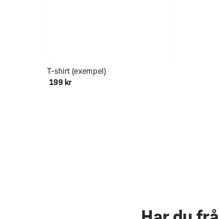
T-shirt (exempel)
199 kr
Har du fr