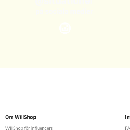
@situationer
på sociala medier
Om WillShop
In
WillShop för influencers
F