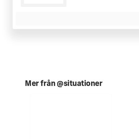
MER INFORMATION
Njut av morgonkaffet med ett favoritcitat
Mer från
@situationer