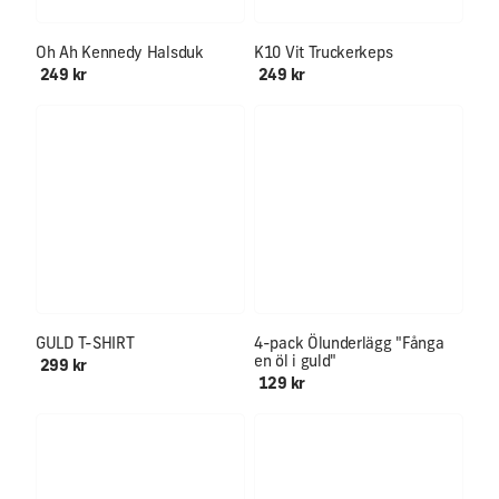
Oh Ah Kennedy Halsduk
K10 Vit Truckerkeps
249 kr
249 kr
LIMITERAD UTGÅVA
LIMITED EDITION
GULD T-SHIRT
4-pack Ölunderlägg "Fånga
en öl i guld"
299 kr
129 kr