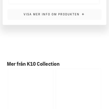
MER INFORMATION
+
VISA MER INFO OM PRODUKTEN
Skön truckerkeps med framsida i 100% bomull och baksida
i 100% polyestermesh.
One size med Snapback-stängning i retrostil.
Mer från
K10 Collection