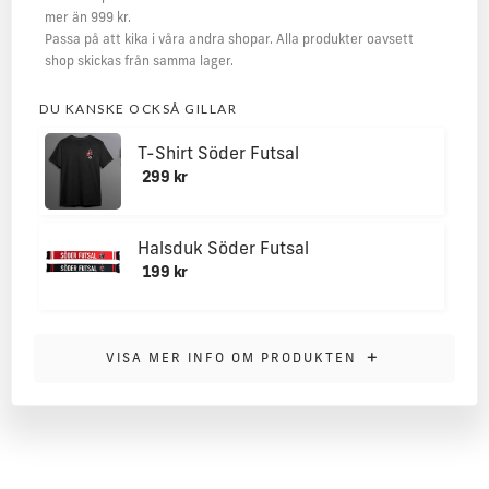
mer än 999 kr.
Passa på att kika i våra andra shopar. Alla produkter oavsett
shop skickas från samma lager.
DU KANSKE OCKSÅ GILLAR
T-Shirt Söder Futsal
299 kr
Halsduk Söder Futsal
199 kr
MER INFORMATION
+
VISA MER INFO OM PRODUKTEN
Shaped to fit. 320gsm. Peached fabric, soft-feel finish.
Waffle knit hood. High polished, nickel free eyelets and
drawcord ends. Polyester dyed to match tubular draw cord.
Brushed fleece inner. Twin-needling detailing creates a high
quality finish. Cut and sew two by one ribbed cuffs and