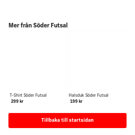
hem. Kangaroo pouch pocket. Self-coloured neck size label.
Vegan certified. BSCI certified. SEDEX certified. WRAP
certified.
Mer från
Söder Futsal
Washing Instructions
Machine was at 30°. Wash with
similar colours. Line dry. Do not Bleach. Medium Iron, do
not tumble dry. Dry clean. Wash inside out. Tie drawcords
before washing to avoid movement in wash.
NYHET!
T-Shirt Söder Futsal
Halsduk Söder Futsal
299 kr
199 kr
Tillbaka till startsidan