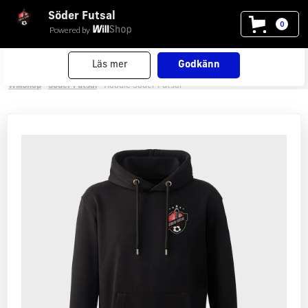
Söder Futsal
Vi använder cookies
på willshop.se. Läs mer i vår
0
Powered by
policy för cookies
.
Läs mer
Godkänn
WillShop
Söder Futsal
Hoodie Söder Futsal