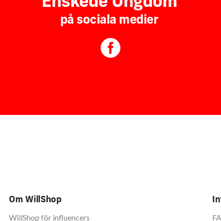
Enskede Ungdom
på sociala medier
Om WillShop
In
WillShop för influencers
F