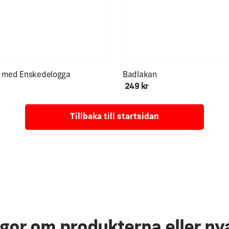
y med Enskedelogga
Badlakan
249 kr
Tillbaka till startsidan
ågor om produkterna eller ny