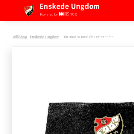
Enskede Ungdom
Vi använder cookies
på willshop.se. Läs mer i vår
policy 
Powered by
WillShop
Enskede Ungdom
Dörrmatta med ditt efternamn