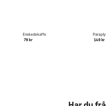
Enskedekaffe
Parapl
79 kr
149 kr
Har du fr