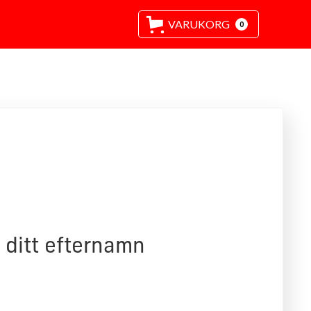
VARUKORG
0
 ditt efternamn