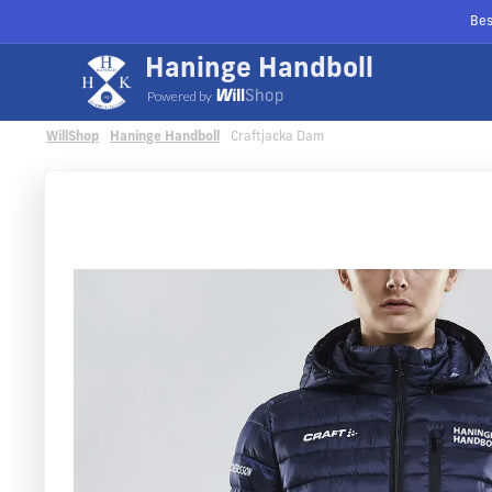
Bes
Vi använder cookies
på willshop.se. Läs mer i vår
policy 
Haninge Handboll
Powered by
WillShop
Haninge Handboll
Craftjacka Dam