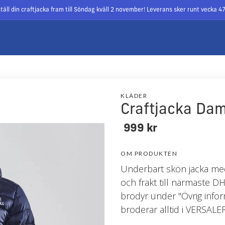
täll din craftjacka fram till Söndag kväll 2 november! Leverans sker runt vecka 4
för cookies
.
Läs mer
Godkänn
KLÄDER
Craftjacka Da
999 kr
OM PRODUKTEN
Underbart skön jacka med
och frakt till närmaste D
brodyr under "Övrig infor
broderar alltid i VERSALER