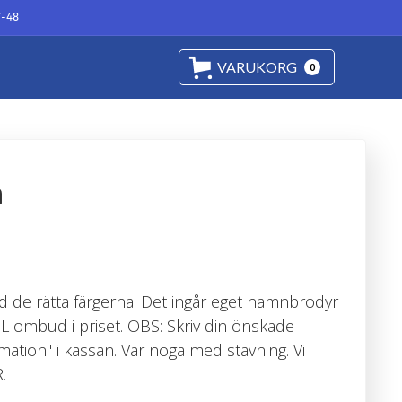
7-48
VARUKORG
0
m
 de rätta färgerna. Det ingår eget namnbrodyr
HL ombud i priset. OBS: Skriv din önskade
mation" i kassan. Var noga med stavning. Vi
.