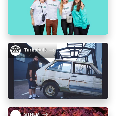
Turbobulk
STHLM