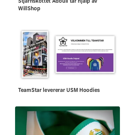
Stjärnskottet Adouli tar hjälp av
WillShop
TeamStar levererar USM Hoodies