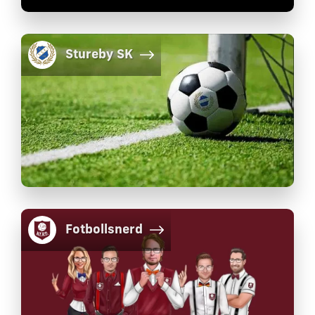
Stureby SK
Fotbollsnerd