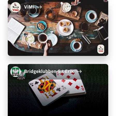
ViMi
Bridgeklubben S:t Erik