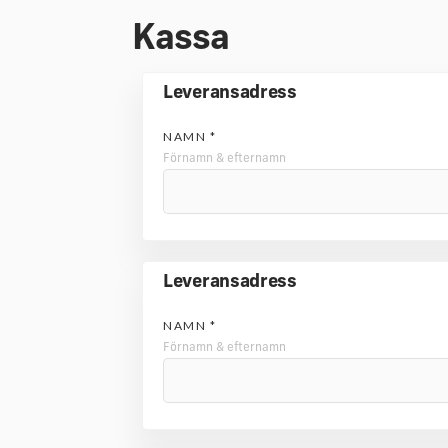
Kassa
Leveransadress
NAMN *
Förnamn & efternamn
Leveransadress
NAMN *
Förnamn & efternamn