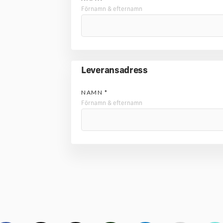
Förnamn & efternamn
Leveransadress
NAMN *
Förnamn & efternamn