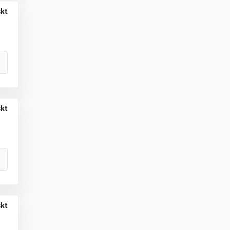
skt
skt
skt