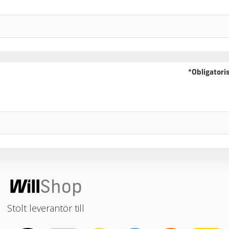
*Obligatori
Stolt leverantör till