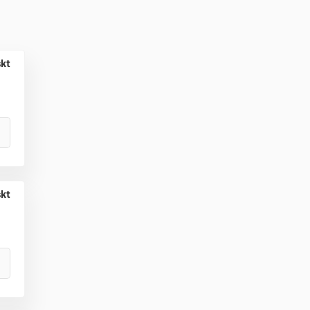
skt
skt